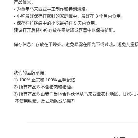
产品信息：
-
为童年马来西亚手工制作和特别烘焙。
-
小吃最好保存在密封的家庭罐中，最好在
3
个月内食用。
-
保存在拉链袋中的小吃最好在
5
天内食用。
建议打开后将小吃存放在密封罐或容器中以保持新鲜。
储存信息：存放在干燥处。避免暴露在阳光下或过热。避免儿童
我们的品牌承诺：
1) 100%
正宗和
100%
品味记忆
2)
所有产品均不含猪肉和猪油。
3)
所有产品均由我们当地合作伙伴从马来西亚农村地区、甘榜
-
甘
不使用味精、反式脂肪或防腐剂