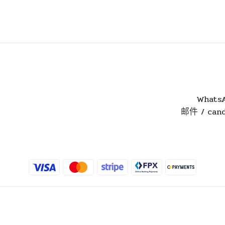
WhatsA
邮件 / cand