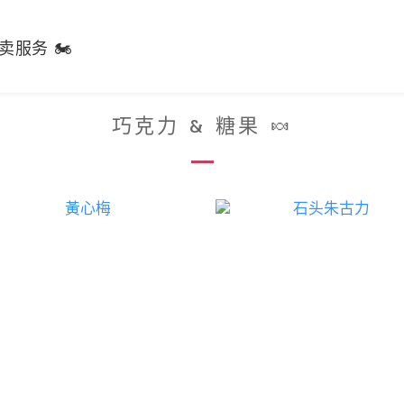
卖服务 🏍️
巧克力 & 糖果 🍬