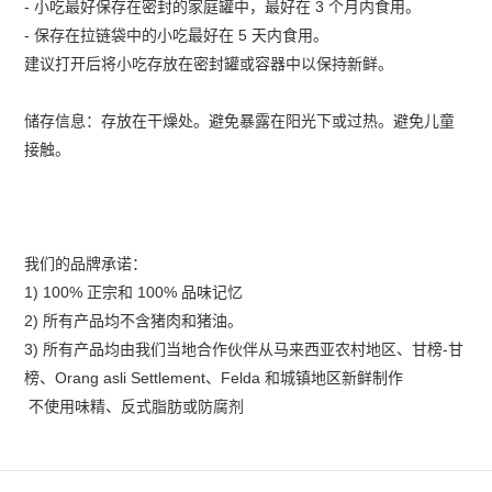
-
小吃最好保存在密封的家庭罐中，最好在
3
个月内食用。
-
保存在拉链袋中的小吃最好在
5
天内食用。
建议打开后将小吃存放在密封罐或容器中以保持新鲜。
储存信息：存放在干燥处。避免暴露在阳光下或过热。避免儿童
接触。
我们的品牌承诺：
1) 100%
正宗和
100%
品味记忆
2)
所有产品均不含猪肉和猪油。
3)
所有产品均由我们当地合作伙伴从马来西亚农村地区、甘榜
-
甘
榜、
Orang asli Settlement
、
Felda
和城镇地区新鲜制作
不使用味精、反式脂肪或防腐剂