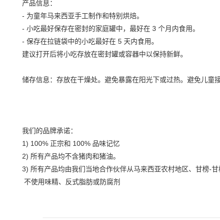
产品信息：
-
为童年马来西亚手工制作和特别烘焙。
-
小吃最好保存在密封的家庭罐中，最好在
3
个月内食用。
-
保存在拉链袋中的小吃最好在
5
天内食用。
建议打开后将小吃存放在密封罐或容器中以保持新鲜。
储存信息：存放在干燥处。避免暴露在阳光下或过热。避免儿童
我们的品牌承诺：
1) 100%
正宗和
100%
品味记忆
2)
所有产品均不含猪肉和猪油。
3)
所有产品均由我们当地合作伙伴从马来西亚农村地区、甘榜
-
甘
不使用味精、反式脂肪或防腐剂