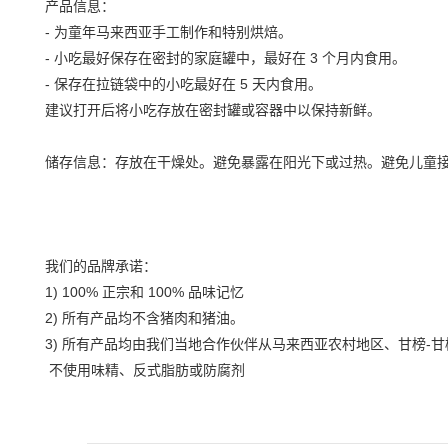
产品信息：
-
为童年马来西亚手工制作和特别烘焙。
-
小吃最好保存在密封的家庭罐中，最好在
3
个月内食用。
-
保存在拉链袋中的小吃最好在
5
天内食用。
建议打开后将小吃存放在密封罐或容器中以保持新鲜。
储存信息：存放在干燥处。避免暴露在阳光下或过热。避免儿童
我们的品牌承诺：
1) 100%
正宗和
100%
品味记忆
2)
所有产品均不含猪肉和猪油。
3)
所有产品均由我们当地合作伙伴从马来西亚农村地区、甘榜
-
甘
不使用味精、反式脂肪或防腐剂