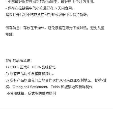
-
小吃最好保存在密封的家庭罐中，最好在
3
个月内食用。
-
保存在拉链袋中的小吃最好在
5
天内食用。
建议打开后将小吃存放在密封罐或容器中以保持新鲜。
储存信息：存放在干燥处。避免暴露在阳光下或过热。避免儿童
接触。
我们的品牌承诺：
1) 100%
正宗和
100%
品味记忆
2)
所有产品均不含猪肉和猪油。
3)
所有产品均由我们当地合作伙伴从马来西亚农村地区、甘榜
-
甘
榜、
Orang asli Settlement
、
Felda
和城镇地区新鲜制作
不使用味精、反式脂肪或防腐剂