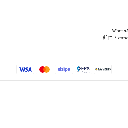
WhatsA
邮件 / cand